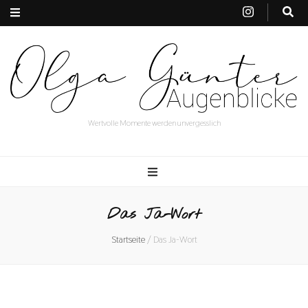
Wertvolle Momente werden unvergesslich
Das Ja-Wort
Startseite
/
Das Ja-Wort